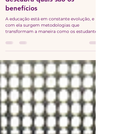
Robótica educacional:
descubra quais são os
benefícios
A educação está em constante evolução, e
com ela surgem metodologias que
transformam a maneira como os estudantes
interagem com o conhecimento. A Robótica
Educacional é uma delas, e está muito além
da simples montagem de máquinas. Afinal, o
que é a Robótica Educacional? É uma
metodologia ativa de ensino que coloca o
aluno no centro do processo de
aprendizagem. Seu foco é a pesquisa,
descoberta e construção de robôs para
superar desafios que refletem necessidades e
problemas d