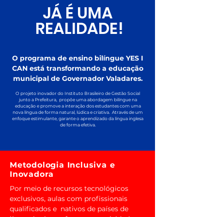
JÁ É UMA
REALIDADE!
O programa de ensino bilíngue YES I
CAN está transformando a educação
municipal de Governador Valadares.
O projeto inovador do Instituto Brasileiro de Gestão Social
junto a Prefeitura, propõe uma abordagem bilíngue na
educação e promove a interação dos estudantes com uma
nova língua de forma natural, lúdica e criativa. Através de um
enfoque estimulante, garante o aprendizado da língua inglesa
de forma efetiva.
Metodologia Inclusiva e
Inovadora
Por meio de recursos tecnológicos
exclusivos, aulas com profissionais
qualificados e nativos de países de