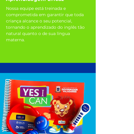
Nossa equipe está treinada e
comprometida em garantir que toda
criança alcance o seu potencial,
tornando o aprendizado do inglês tão
natural quanto o de sua língua
materna.