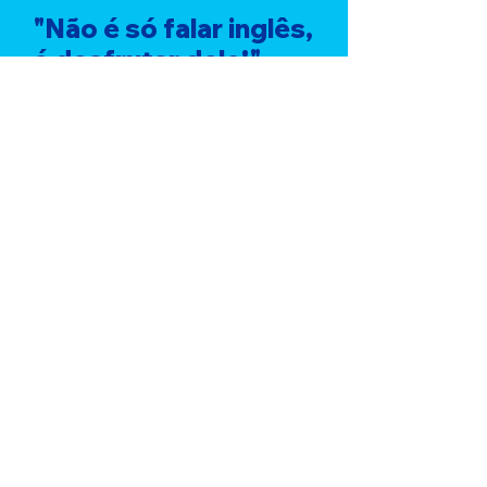
"Não é só falar inglês,
é desfrutar dele!​"
SAIBA MAIS